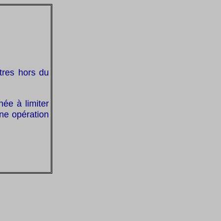
tres hors du
ée à limiter
une opération