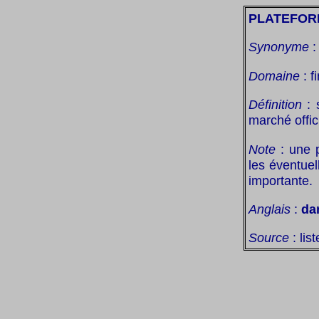
PLATEFOR
Synonyme
Domaine
: f
Définition
: 
marché offici
Note
: une p
les éventuel
importante.
Anglais
:
da
Source
: lis