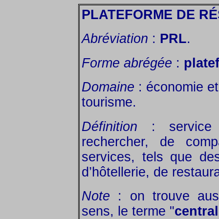
PLATEFORME DE RÉ
Abréviation
:
PRL
.
Forme abrégée
:
plate
Domaine
: économie et 
tourisme.
Définition
: service 
rechercher, de comp
services, tels que de
d’hôtellerie, de restaura
Note
: on trouve aus
sens, le terme "
central