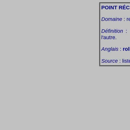
POINT RÉC
Domaine
: r
Définition
: 
l'autre.
Anglais
:
ro
Source
: lis