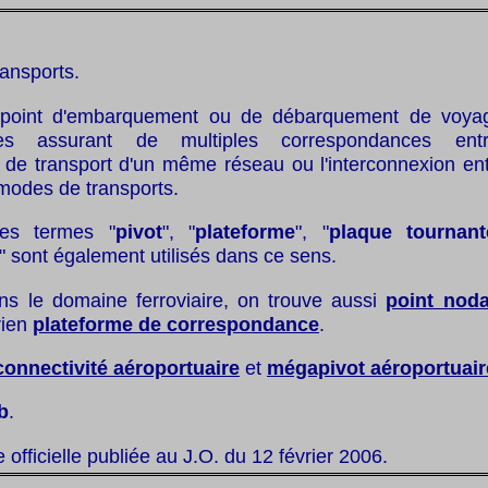
ransports.
point d'embarquement ou de débarquement de voya
ses assurant de multiples correspondances entr
de transport d'un même réseau ou l'interconnexion entr
modes de transports.
es termes "
pivot
", "
plateforme
", "
plaque tournant
" sont également utilisés dans ce sens.
ns le domaine ferroviaire, on trouve aussi
point noda
rien
plateforme de correspondance
.
connectivité aéroportuaire
et
mégapivot aéroportuair
b
.
te officielle publiée au J.O. du 12 février 2006.