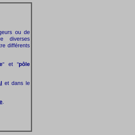
geurs ou de
e diverses
e différents
e
" et "
pôle
l
et dans le
e
.