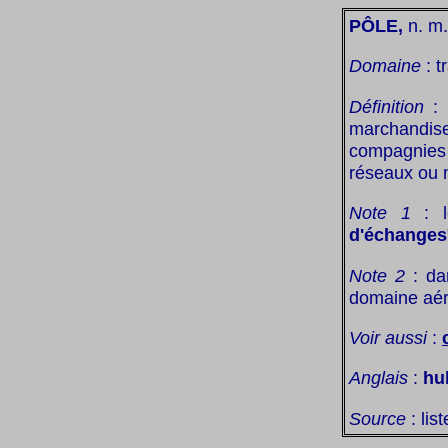
PÔLE,
n. m.
Domaine
: t
Définition
: 
marchandi
compagnies 
réseaux ou 
Note 1
: l
d'échanges
Note 2
: da
domaine aé
Voir aussi
:
Anglais
:
hu
Source
: lis