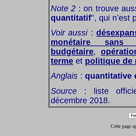
Note 2
: on trouve auss
quantitatif
", qui n’es
Voir aussi
:
désexpan
monétaire sans co
budgétaire
,
opérati
terme
et
politique de
Anglais
:
quantitative
Source
: liste offic
décembre 2018.
Cette page app