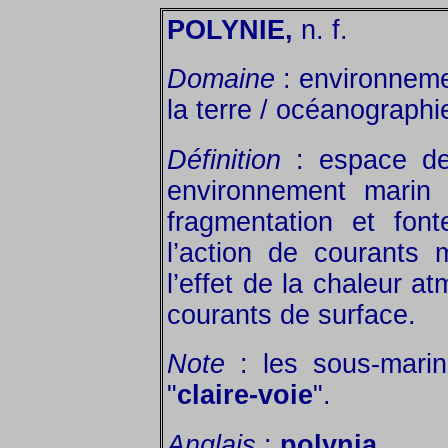
POLYNIE,
n. f.
Domaine
: environnemen
la terre / océanographi
Définition
: espace de
environnement marin 
fragmentation et fon
l’action de courants 
l’effet de la chaleur a
courants de surface.
Note
: les sous-marini
"
claire-voie
".
Anglais
:
polynia
.