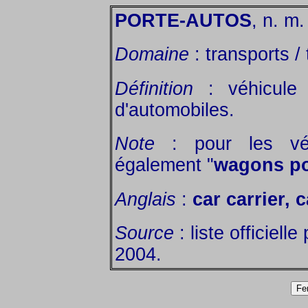
PORTE-AUTOS
, n. m.
Domaine
: transports / 
Définition
: véhicule 
d'automobiles.
Note
: pour les véhi
également "
wagons po
Anglais
:
car carrier,
Source
: liste officiell
2004.