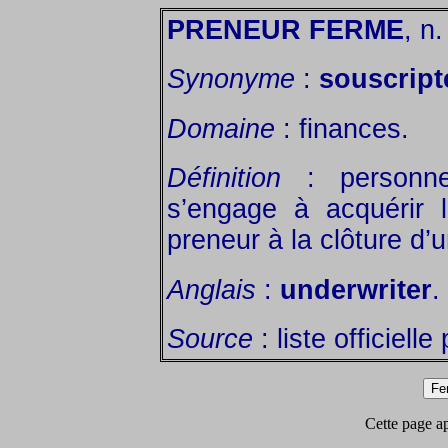
PRENEUR FERME
, n.
Synonyme
:
souscript
Domaine
: finances.
Définition
: personne
s’engage à acquérir l
preneur à la clôture d’
Anglais
:
underwriter
.
Source
: liste officiell
Cette page app