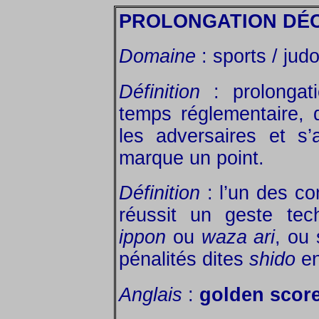
PROLONGATION DÉC
Domaine
: sports / judo
Définition
: prolongat
temps réglementaire, 
les adversaires et s’
marque un point.
Définition
: l’un des co
réussit un geste tec
ippon
ou
waza ari
, ou 
pénalités dites
shido
en
Anglais
:
golden scor