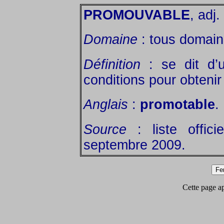
PROMOUVABLE
, adj.
Domaine
: tous domain
Définition
: se dit d’u
conditions pour obteni
Anglais
:
promotable
.
Source
: liste offic
septembre 2009.
Cette page app