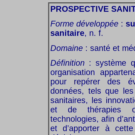
PROSPECTIVE SANI
Forme développée
:
su
sanitaire
, n. f.
Domaine
: santé et mé
Définition
: système q
organisation apparte
pour repérer des év
données, tels que les
sanitaires, les innova
et de thérapies o
technologies, afin d’ant
et d’apporter à cett