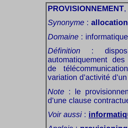
PROVISIONNEMENT
,
Synonyme
:
allocatio
Domaine
: informatiqu
Définition
: disposit
automatiquement des 
de télécommunicati
variation d’activité d’un 
Note
: le provisionnem
d’une clause contractue
Voir aussi
:
informati