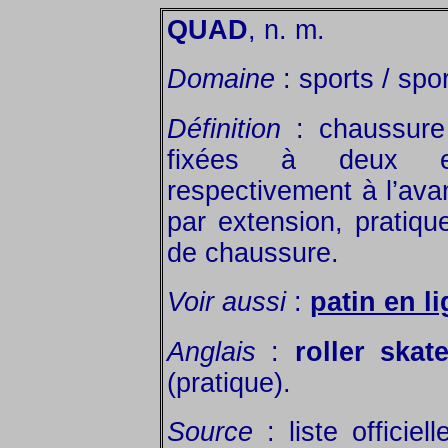
QUAD
, n. m.
Domaine
: sports / spor
Définition
: chaussure 
fixées à deux es
respectivement à l’avan
par extension, pratique
de chaussure.
Voir aussi
:
patin en l
Anglais
:
roller skat
(pratique).
Source
: liste officiel