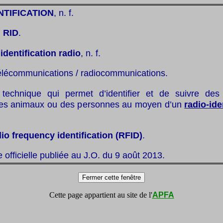
NTIFICATION
, n. f.
:
RID
.
:
identification radio
, n. f.
élécommunications / radiocommunications.
technique qui permet d’identifier et de suivre des
des animaux ou des personnes au moyen d’un
radio-ide
dio frequency identification (RFID)
.
te officielle publiée au J.O. du 9 août 2013.
Cette page appartient au site de l'
APFA