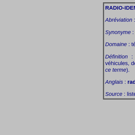
RADIO-IDE
Abréviation
Synonyme
Domaine
: t
Définition
: 
véhicules, 
ce terme
).
Anglais
:
ra
Source
: lis