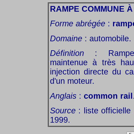
RAMPE COMMUNE À
Forme abrégée
:
ramp
Domaine
: automobile.
Définition
: Rampe d
maintenue à très hau
injection directe du c
d'un moteur.
Anglais
:
common rail
Source
: liste officiel
1999.