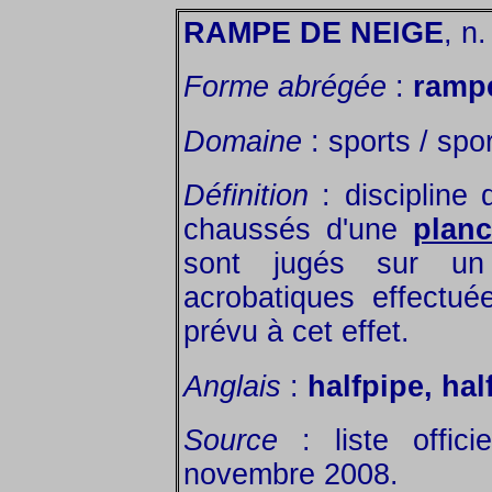
RAMPE DE NEIGE
, n.
Forme abrégée
:
ramp
Domaine
: sports / spor
Définition
: discipline 
chaussés d'une
plan
sont jugés sur un
acrobatiques effectu
prévu à cet effet.
Anglais
:
halfpipe, hal
Source
: liste offic
novembre 2008.