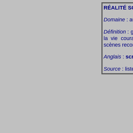
RÉALITÉ 
Domaine
: a
Définition
: g
la vie cour
scènes recon
Anglais
:
scr
Source
: lis