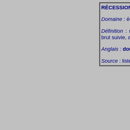
RÉCESSIO
Domaine
: é
Définition
: 
brut suivie,
Anglais
:
do
Source
: lis