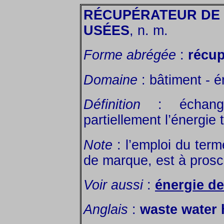
RÉCUPÉRATEUR DE
USÉES
, n. m.
Forme abrégée
:
récup
Domaine
: bâtiment - é
Définition
: échange
partiellement l’énergi
Note
: l’emploi du ter
de marque, est à proscr
Voir aussi
:
énergie de
Anglais
:
waste water 