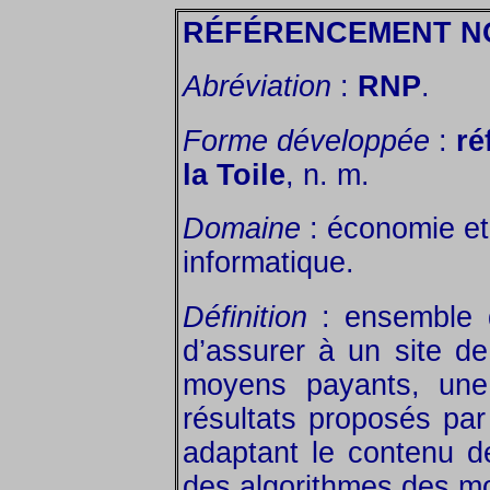
RÉFÉRENCEMENT N
Abréviation
:
RNP
.
Forme développée
:
ré
la Toile
, n. m.
Domaine
: économie et 
informatique.
Définition
: ensemble d
d’assurer à un site de
moyens payants, une 
résultats proposés pa
adaptant le contenu de
des algorithmes des m