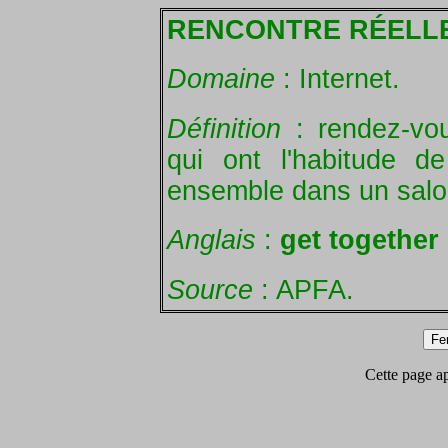
RENCONTRE RÉELL
Domaine
: Internet.
Définition
: rendez-vou
qui ont l'habitude d
ensemble dans un salon
Anglais
:
get together (
Source
: APFA.
Cette page app