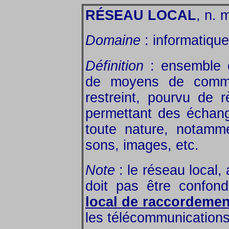
RÉSEAU LOCAL
, n. 
Domaine
: informatique
Définition
: ensemble c
de moyens de commun
restreint, pourvu de r
permettant des échang
toute nature, notamm
sons, images, etc.
Note
: le réseau local, 
doit pas être confon
local de raccordemen
les télécommunications