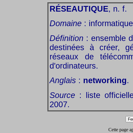
RÉSEAUTIQUE
, n. f.
Domaine
: informatiqu
Définition
: ensemble de
destinées à créer, gér
réseaux de télécomm
d'ordinateurs.
Anglais
:
networking
.
Source
: liste officiel
2007.
Cette page app