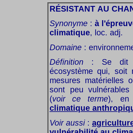
RÉSISTANT AU CHA
Synonyme
:
à l'épreu
climatique
, loc. adj.
Domaine
: environneme
Définition
: Se dit d
écosystème qui, soit n
mesures matérielles ou
sont peu vulnérable
(
voir ce terme
), en
climatique anthropiq
Voir aussi
:
agricultur
vulnérabilité au clima