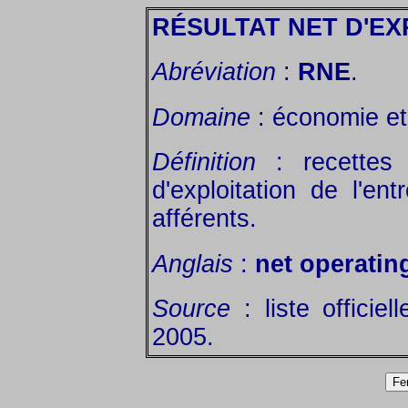
RÉSULTAT NET D'EX
Abréviation
:
RNE
.
Domaine
: économie et 
Définition
: recettes 
d'exploitation de l'en
afférents.
Anglais
:
net operating
Source
: liste officie
2005.