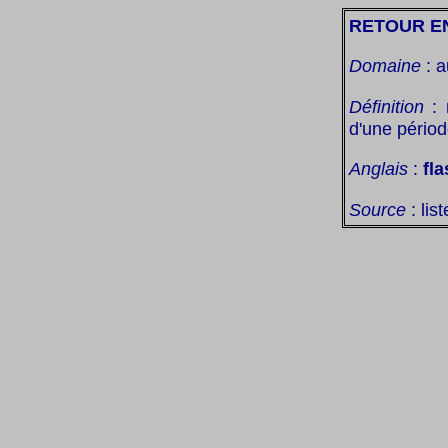
RETOUR E
Domaine
: a
Définition
: 
d'une périod
Anglais
:
fl
Source
: lis