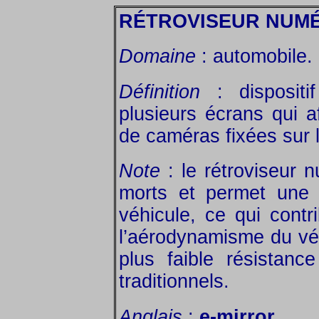
RÉTROVISEUR NUM
Domaine
: automobile.
Définition
: dispositi
plusieurs écrans qui a
de caméras fixées sur l
Note
: le rétroviseur 
morts et permet une v
véhicule, ce qui contri
l’aérodynamisme du vé
plus faible résistance
traditionnels.
Anglais
:
e-mirror
.