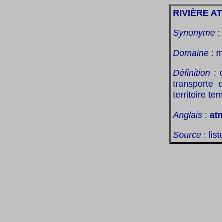
RIVIÈRE 
Synonyme
Domaine
: m
Définition
: 
transporte 
territoire t
Anglais
:
atm
Source
: lis