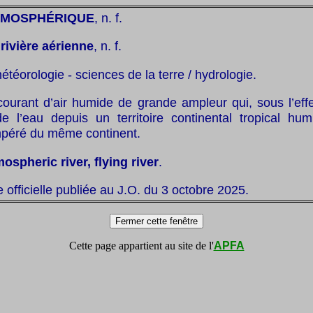
ATMOSPHÉRIQUE
, n. f.
:
rivière aérienne
, n. f.
étéorologie - sciences de la terre / hydrologie.
courant d’air humide de grande ampleur qui, sous l’effe
de l’eau depuis un territoire continental tropical hu
empéré du même continent.
ospheric river, flying river
.
te officielle publiée au J.O. du 3 octobre 2025.
Cette page appartient au site de l'
APFA