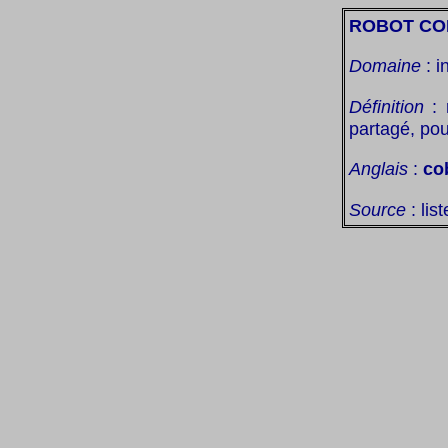
ROBOT CO
Domaine
: i
Définition
: 
partagé, pou
Anglais
:
co
Source
: lis