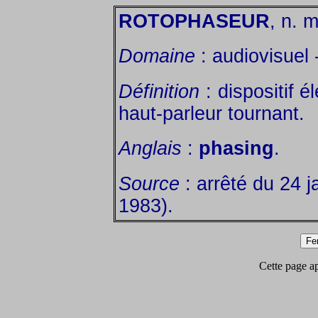
ROTOPHASEUR
, n. m
Domaine
: audiovisuel 
Définition
: dispositif é
haut-parleur tournant.
Anglais
:
phasing
.
Source
: arrêté du 24 j
1983).
Cette page app