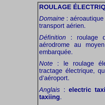
ROULAGE ÉLECTRI
Domaine
: aéroautique 
transport aérien.
Définition
: roulage q
aérodrome au moyen d
embarquée.
Note
: le roulage éle
tractage électrique, qu
d’aéroport.
Anglais
:
electric tax
taxiing
.