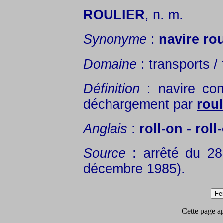
ROULIER
, n. m.
Synonyme
:
navire rou
Domaine
: transports /
Définition
: navire con
déchargement par
rou
Anglais
:
roll-on - roll
Source
: arrêté du 2
décembre 1985).
Cette page app