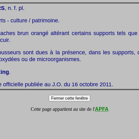
RS
, n. f. pl.
rts - culture / patrimoine.
taches brun orangé altérant certains supports tels que 
cuir.
ousseurs sont dues à la présence, dans les supports, d
 oxydées ou de microorganismes.
xing
.
te officielle publiée au J.O. du 16 octobre 2011.
Cette page appartient au site de l'
APFA