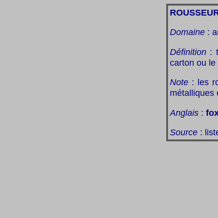
ROUSSEU
Domaine
: a
Définition
: 
carton ou le 
Note
: les r
métalliques
Anglais
:
fo
Source
: lis