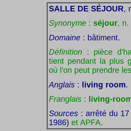
SALLE DE SÉJOUR
, 
Synonyme
:
séjour
, n. 
Domaine
: bâtiment.
Définition
: pièce d'h
tient pendant la plus 
où l'on peut prendre le
Anglais
:
living room
.
Franglais
:
living-room
Sources
: arrêté du 17
1986)
et APFA.