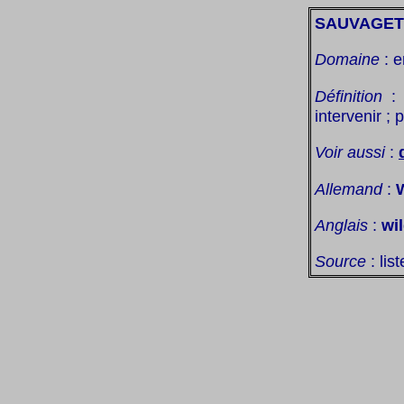
SAUVAGET
Domaine
: e
Définition
: 
intervenir ;
Voir aussi
:
Allemand
:
Anglais
:
wi
Source
: lis