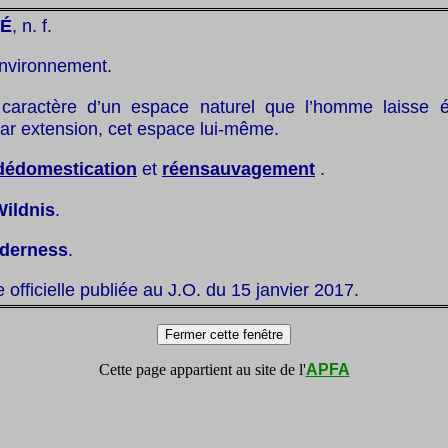
É
, n. f.
nvironnement.
caractère d’un espace naturel que l’homme laisse é
 par extension, cet espace lui-même.
dédomestication
et
réensauvagement
.
Wildnis
.
lderness
.
te officielle publiée au J.O. du 15 janvier 2017.
Cette page appartient au site de l'
APFA