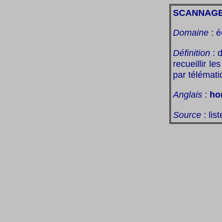
SCANNAGE
Domaine
: é
Définition
: 
recueillir l
par télémati
Anglais
:
ho
Source
: lis