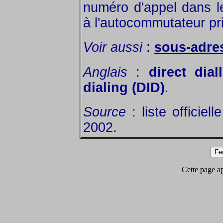
numéro d'appel dans l
à l'autocommutateur pr
Voir aussi
:
sous-adre
Anglais
:
direct dial
dialing (DID)
.
Source
: liste officiel
2002.
Cette page app