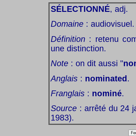
SÉLECTIONNÉ
, adj.
Domaine
: audiovisuel.
Définition
: retenu com
une distinction.
Note
: on dit aussi "
no
Anglais
:
nominated
.
Franglais
:
nominé
.
Source
: arrêté du 24 j
1983).