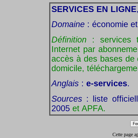
SERVICES EN LIGNE
Domaine
: économie et 
Définition
: services t
Internet par abonnement
accès à des bases de 
domicile, téléchargement
Anglais
:
e-services
.
Sources
: liste offici
2005
et APFA.
Cette page app