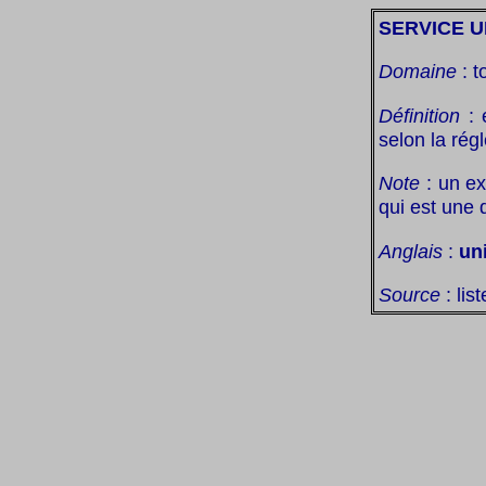
SERVICE U
Domaine
: t
Définition
: 
selon la ré
Note
: un ex
qui est une 
Anglais
:
un
Source
: lis