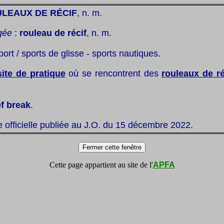
ULEAUX DE RÉCIF
, n. m.
gée
:
rouleau de récif
, n. m.
port / sports de glisse - sports nautiques.
site de pratique
où se rencontrent des
rouleaux de ré
ef break
.
te officielle publiée au J.O. du 15 décembre 2022.
Cette page appartient au site de l'
APFA