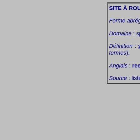
SITE À RO
Forme abré
Domaine
: s
Définition
:
termes
).
Anglais
:
re
Source
: lis