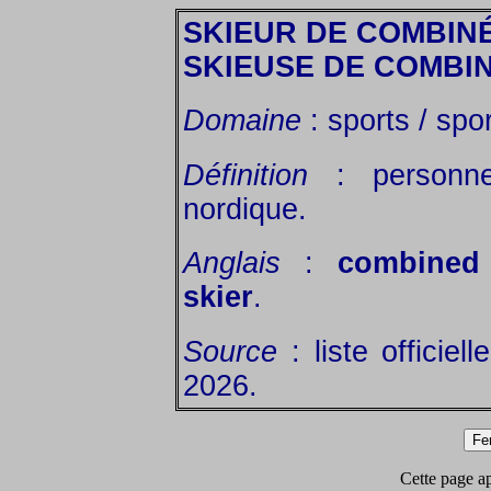
SKIEUR DE COMBIN
SKIEUSE DE COMBI
Domaine
: sports / spor
Définition
: personne
nordique.
Anglais
:
combined
skier
.
Source
: liste officiel
2026.
Cette page app