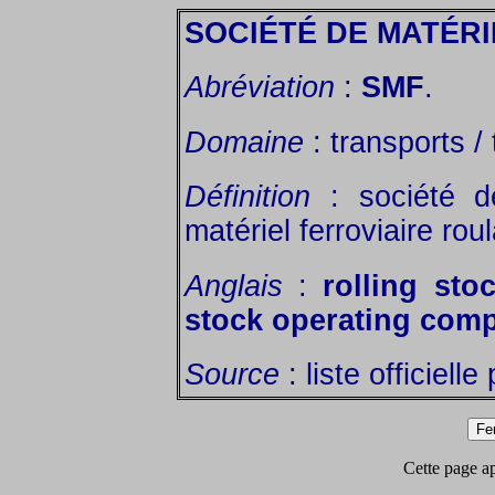
SOCIÉTÉ DE MATÉRI
Abréviation
:
SMF
.
Domaine
: transports / 
Définition
: société d
matériel ferroviaire roul
Anglais
:
rolling sto
stock operating co
Source
: liste officiell
Cette page app