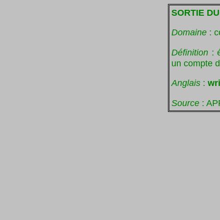
SORTIE DU
Domaine
: c
Définition
: 
un compte de
Anglais
:
wri
Source
: AP