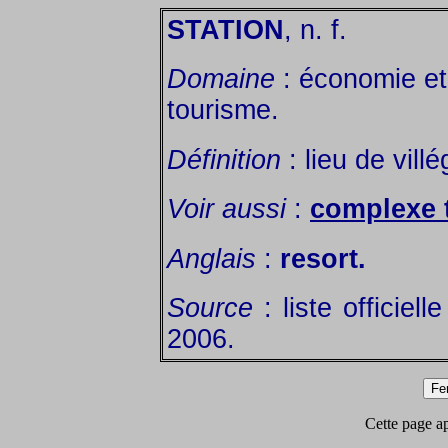
STATION
, n. f.
Domaine
: économie et 
tourisme.
Définition
: lieu de villé
Voir aussi
:
complexe 
Anglais
:
resort.
Source
: liste officiel
2006.
Cette page app