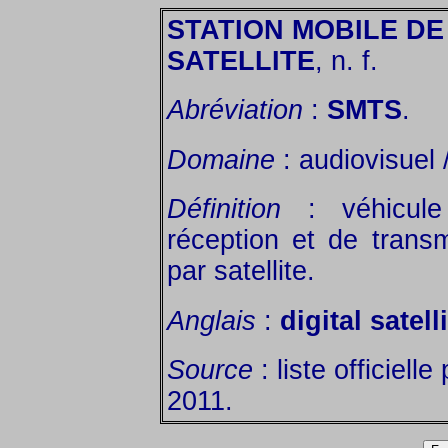
STATION MOBILE DE
SATELLITE
, n. f.
Abréviation
:
SMTS
.
Domaine
: audiovisuel 
Définition
: véhicule
réception et de trans
par satellite.
Anglais
:
digital sate
Source
: liste officiell
2011.