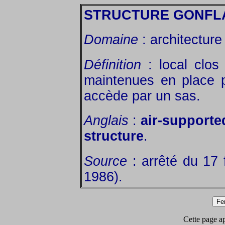
STRUCTURE GONFL
Domaine
: architecture
Définition
: local clos
maintenues en place p
accède par un sas.
Anglais
:
air-supported
structure
.
Source
: arrêté du 17 
1986).
Cette page app