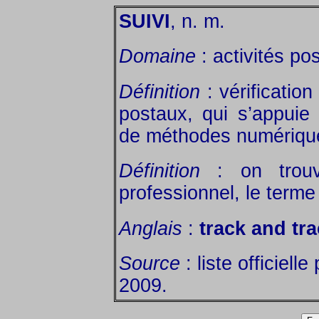
SUIVI
, n. m.
Domaine
: activités pos
Définition
: vérificatio
postaux, qui s’appuie s
de méthodes numériqu
Définition
: on trouv
professionnel, le terme
Anglais
:
track and tra
Source
: liste officiell
2009.