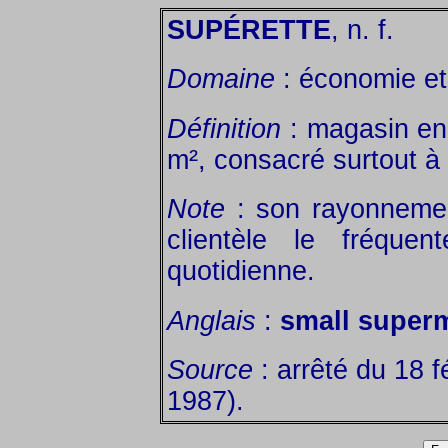
SUPÉRETTE
, n. f.
Domaine
: économie et 
Définition
: magasin en 
m², consacré surtout à 
Note
: son rayonnement
clientèle le fréque
quotidienne.
Anglais
:
small super
Source
: arrêté du 18 f
1987).