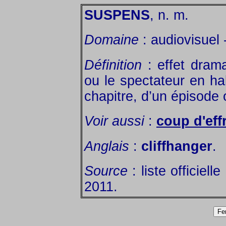
SUSPENS
, n. m.
Domaine
: audiovisuel -
Définition
: effet drama
ou le spectateur en ha
chapitre, d’un épisode
Voir aussi
:
coup d'eff
Anglais
:
cliffhanger
.
Source
: liste officiel
2011.